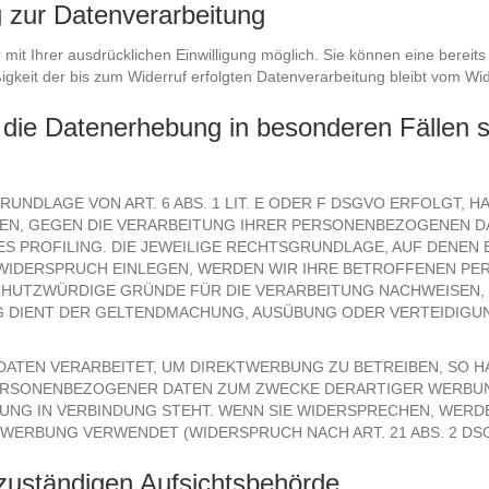
ng zur Datenverarbeitung
it Ihrer ausdrücklichen Einwilligung möglich. Sie können eine bereits e
igkeit der bis zum Widerruf erfolgten Datenverarbeitung bleibt vom Wid
die Datenerhebung in besonderen Fällen s
NDLAGE VON ART. 6 ABS. 1 LIT. E ODER F DSGVO ERFOLGT, HA
EN, GEGEN DIE VERARBEITUNG IHRER PERSONENBEZOGENEN DAT
S PROFILING. DIE JEWEILIGE RECHTSGRUNDLAGE, AUF DENEN 
WIDERSPRUCH EINLEGEN, WERDEN WIR IHRE BETROFFENEN PE
CHUTZWÜRDIGE GRÜNDE FÜR DIE VERARBEITUNG NACHWEISEN, D
G DIENT DER GELTENDMACHUNG, AUSÜBUNG ODER VERTEIDIGU
TEN VERARBEITET, UM DIREKTWERBUNG ZU BETREIBEN, SO HA
RSONENBEZOGENER DATEN ZUM ZWECKE DERARTIGER WERBUNG 
UNG IN VERBINDUNG STEHT. WENN SIE WIDERSPRECHEN, WER
WERBUNG VERWENDET (WIDERSPRUCH NACH ART. 21 ABS. 2 DS
zuständigen Aufsichtsbehörde