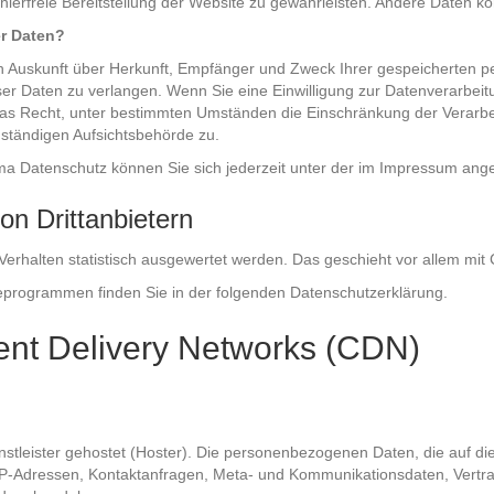
ehlerfreie Bereitstellung der Website zu gewährleisten. Andere Daten 
er Daten?
ich Auskunft über Herkunft, Empfänger und Zweck Ihrer gespeicherten
r Daten zu verlangen. Wenn Sie eine Einwilligung zur Datenverarbeitung
as Recht, unter bestimmten Umständen die Einschränkung der Verarb
uständigen Aufsichtsbehörde zu.
ma Datenschutz können Sie sich jederzeit unter der im Impressum an
on Drittanbietern
Verhalten statistisch ausgewertet werden. Das geschieht vor allem m
yseprogrammen finden Sie in der folgenden Datenschutzerklärung.
ent Delivery Networks (CDN)
nstleister gehostet (Hoster). Die personenbezogenen Daten, die auf d
m IP-Adressen, Kontaktanfragen, Meta- und Kommunikationsdaten, Vert